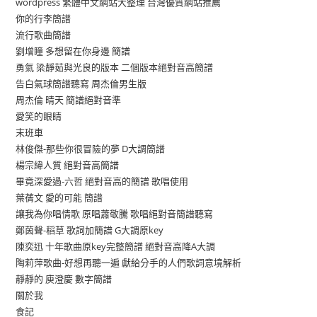
wordpress 繁體中文網站大整理 台灣優質網站推薦
你的行李簡譜
流行歌曲簡譜
劉增瞳 多想留在你身邊 簡譜
勇氣 梁靜茹與光良的版本 二個版本絕對音高簡譜
告白氣球簡譜聽寫 周杰倫男生版
周杰倫 晴天 簡譜絕對音準
愛笑的眼睛
末班車
林俊傑-那些你很冒險的夢 D大調簡譜
楊宗緯人質 絕對音高簡譜
畢竟深愛過-六哲 絕對音高的簡譜 歌唱使用
葉蒨文 愛的可能 簡譜
讓我為你唱情歌 原唱蕭敬騰 歌唱絕對音簡譜聽寫
鄭茵聲-稻草 歌詞加簡譜 G大調原key
陳奕迅 十年歌曲原key完整簡譜 絕對音高降A大調
陶莉萍歌曲-好想再聽一遍 獻給分手的人們歌詞意境解析
靜靜的 庾澄慶 數字簡譜
關於我
食記