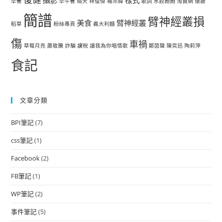
攝影
樣式
早餐
早午餐
晴天
林俊傑
楊宗緯
歌詞
水餃飽飽
淘寶網
燉飯
簡譜
臂神經叢損
美食
臂神經叢
稻草
粉絲專頁
義大利麵
傷
車禍
草莓月亮
蕭敬騰
詐騙
課稅
讓我為你唱情歌
鄭茵聲
陳奕迅
陶莉萍
食記
文章分類
BPI筆記
(7)
css筆記
(1)
Facebook
(2)
FB筆記
(1)
WP筆記
(2)
事件筆記
(5)