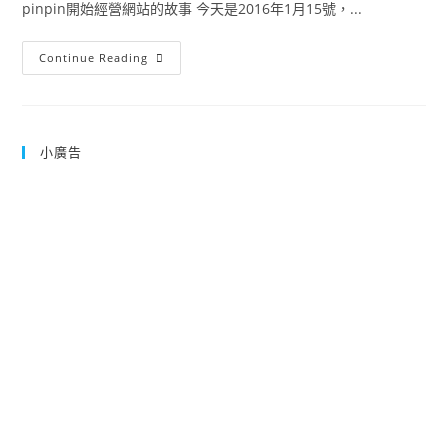
pinpin開始經營網站的故事 今天是2016年1月15號，...
我
Continue Reading
開
始
架
站
作
網
小廣告
頁
的
原
因
(魔
方
小
天
地
與
生
活
小
筆
記)|
心
情
筆
記