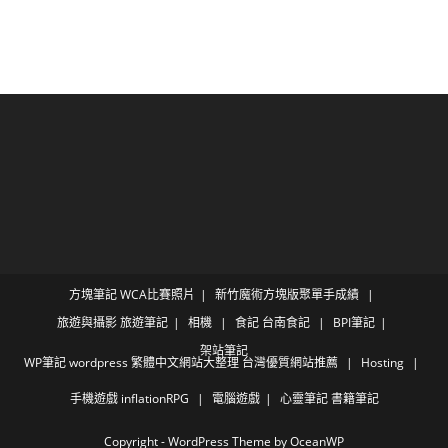
方塊筆記
WCA比賽照片
新竹魔術方塊版聚單手成績
旅遊與攝影
旅遊筆記
相機
食記
台南食記
BPI筆記
架站筆記
WP筆記
wordpress 繁體中文網站大整理 台灣優質網站推薦
Hosting
手機遊戲
inflationRPG
電腦遊戲
心靈筆記
書籍筆記
Copyright - WordPress Theme by OceanWP