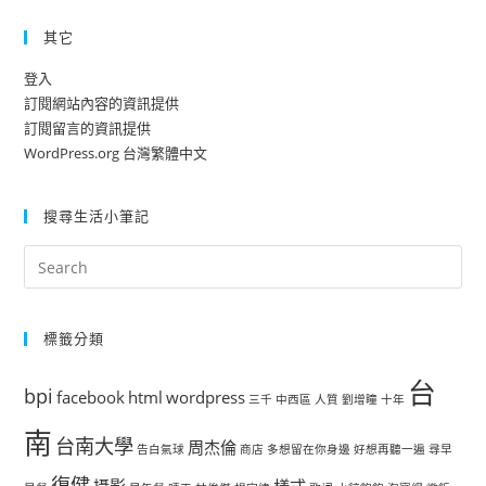
其它
登入
訂閱網站內容的資訊提供
訂閱留言的資訊提供
WordPress.org 台灣繁體中文
搜尋生活小筆記
標籤分類
台
bpi
facebook
html
wordpress
三千
中西區
人質
劉增瞳
十年
南
台南大學
周杰倫
告白氣球
商店
多想留在你身邊
好想再聽一遍
尋早
復健