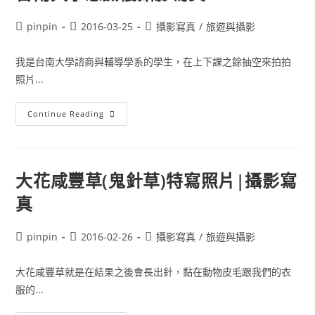
29
張
照
Post
Post
Post
pinpin
2016-03-25
攝影寫真
/
旅遊與攝影
片
author:
published:
category:
介
紹
我是台南大學諮商與輔導學系的學生，在上下課之餘抽空來拍拍
校
園
照片...
台
Continue Reading
南
大
學
思
誠
樓
大花咸豐草(鬼針草)特寫照片|攝影寫
攝
影
真
寫
真
Post
Post
Post
pinpin
2016-02-26
攝影寫真
/
旅遊與攝影
author:
published:
category:
大花咸豐草就是在結果之後會長出針，黏在動物皮毛跟我們的衣
服的...