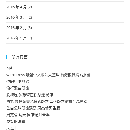
2016 年 4 月
(2)
2016 年 3 月
(2)
2016 年 2 月
(5)
2016 年 1 月
(7)
所有頁面
bpi
wordpress 繁體中文網站大整理 台灣優質網站推薦
你的行李簡譜
流行歌曲簡譜
劉增瞳 多想留在你身邊 簡譜
勇氣 梁靜茹與光良的版本 二個版本絕對音高簡譜
告白氣球簡譜聽寫 周杰倫男生版
周杰倫 晴天 簡譜絕對音準
愛笑的眼睛
末班車