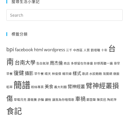
搜尋生活小筆記
標籤分類
台
bpi
facebook
html
wordpress
三千
中西區
人質
劉增瞳
十年
南
台南大學
周杰倫
告白氣球
商店
多想留在你身邊
好想再聽一遍
尋早
復健
攝影
樣式
早餐
早午餐
晴天
林俊傑
楊宗緯
歌詞
水餃飽飽
淘寶網
燉飯
簡譜
臂神經叢損
美食
臂神經叢
稻草
粉絲專頁
義大利麵
傷
車禍
草莓月亮
蕭敬騰
詐騙
課稅
讓我為你唱情歌
鄭茵聲
陳奕迅
陶莉萍
食記