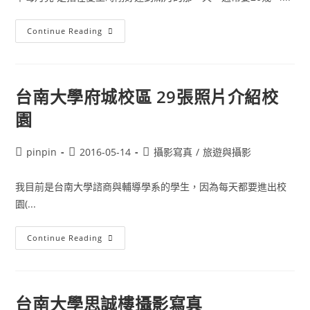
草
Continue Reading
莓
月
亮
2016/6/21
拍
照
台南大學府城校區 29張照片介紹校
攝
影
園
Post
Post
Post
pinpin
2016-05-14
攝影寫真
/
旅遊與攝影
author:
published:
category:
我目前是台南大學諮商與輔導學系的學生，因為每天都要進出校
園(...
台
Continue Reading
南
大
學
府
城
校
台南大學思誠樓攝影寫真
區