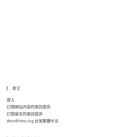
建
築
照
片
(67
張)|
攝
影
寫
真
其它
登入
訂閱網站內容的資訊提供
訂閱留言的資訊提供
WordPress.org 台灣繁體中文