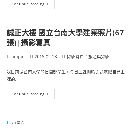
大
Continue Reading
花
咸
豐
草
(鬼
針
誠正大樓 國立台南大學建築照片(67
草)
特
張)|攝影寫真
寫
照
片|
攝
Post
Post
Post
pinpin
2016-02-23
攝影寫真
/
旅遊與攝影
影
author:
published:
category:
寫
真
我目前是台南大學的日間部學生，今日上課閒暇之餘就把自己上
課的...
誠
Continue Reading
正
大
樓
國
立
台
小廣告
南
大
學