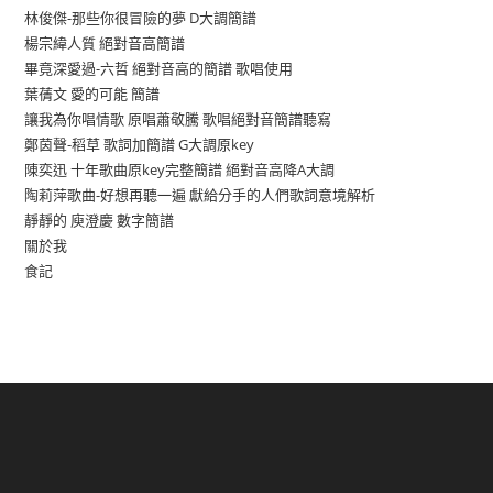
林俊傑-那些你很冒險的夢 D大調簡譜
楊宗緯人質 絕對音高簡譜
畢竟深愛過-六哲 絕對音高的簡譜 歌唱使用
葉蒨文 愛的可能 簡譜
讓我為你唱情歌 原唱蕭敬騰 歌唱絕對音簡譜聽寫
鄭茵聲-稻草 歌詞加簡譜 G大調原key
陳奕迅 十年歌曲原key完整簡譜 絕對音高降A大調
陶莉萍歌曲-好想再聽一遍 獻給分手的人們歌詞意境解析
靜靜的 庾澄慶 數字簡譜
關於我
食記