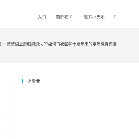
Toggle
入口
關於我
魔方小天地
website
戲
>
波波線上遊戲網消失了!如何再次回味十幾年來的童年純真遊戲
search
小廣告