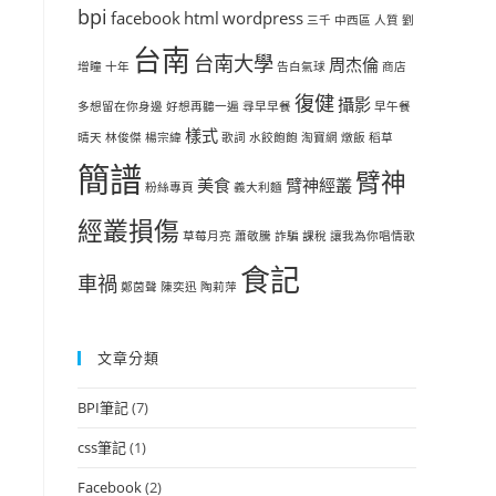
bpi
facebook
html
wordpress
三千
中西區
人質
劉
台南
台南大學
周杰倫
增瞳
十年
告白氣球
商店
復健
攝影
多想留在你身邊
好想再聽一遍
尋早早餐
早午餐
樣式
晴天
林俊傑
楊宗緯
歌詞
水餃飽飽
淘寶網
燉飯
稻草
簡譜
臂神
美食
臂神經叢
粉絲專頁
義大利麵
經叢損傷
草莓月亮
蕭敬騰
詐騙
課稅
讓我為你唱情歌
食記
車禍
鄭茵聲
陳奕迅
陶莉萍
文章分類
BPI筆記
(7)
css筆記
(1)
Facebook
(2)