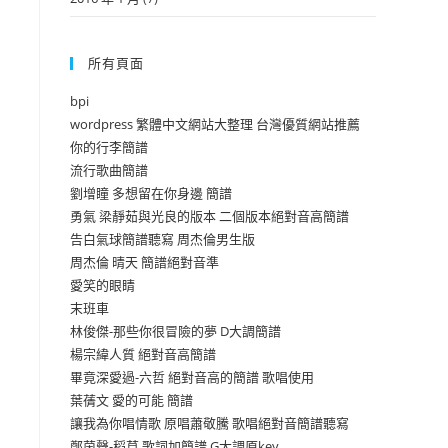
所有頁面
bpi
wordpress 繁體中文網站大整理 台灣優質網站推薦
你的行李簡譜
流行歌曲簡譜
劉增瞳 多想留在你身邊 簡譜
勇氣 梁靜茹與光良的版本 二個版本絕對音高簡譜
告白氣球簡譜聽寫 周杰倫男生版
周杰倫 晴天 簡譜絕對音準
愛笑的眼睛
末班車
林俊傑-那些你很冒險的夢 D大調簡譜
楊宗緯人質 絕對音高簡譜
畢竟深愛過-六哲 絕對音高的簡譜 歌唱使用
葉蒨文 愛的可能 簡譜
讓我為你唱情歌 原唱蕭敬騰 歌唱絕對音簡譜聽寫
鄭茵聲-稻草 歌詞加簡譜 G大調原key