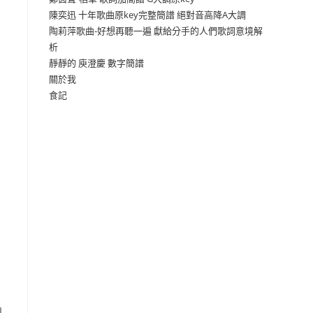
陳奕迅 十年歌曲原key完整簡譜 絕對音高降A大調
陶莉萍歌曲-好想再聽一遍 獻給分手的人們歌詞意境解
析
靜靜的 庾澄慶 數字簡譜
關於我
食記