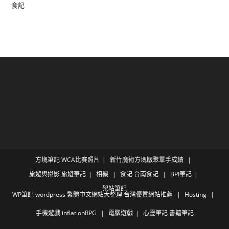
食記
方塊筆記
WCA比賽照片
新竹魔術方塊版聚單手成績
旅遊與攝影
旅遊筆記
相機
食記
台南食記
BPI筆記
架站筆記
WP筆記
wordpress 繁體中文網站大整理 台灣優質網站推薦
Hosting
手機遊戲
inflationRPG
電腦遊戲
心靈筆記
書籍筆記