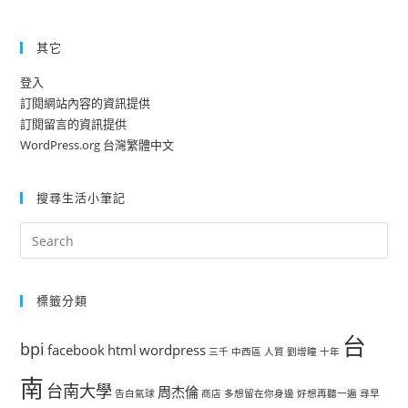
其它
登入
訂閱網站內容的資訊提供
訂閱留言的資訊提供
WordPress.org 台灣繁體中文
搜尋生活小筆記
標籤分類
台
bpi
facebook
html
wordpress
三千
中西區
人質
劉增瞳
十年
南
台南大學
周杰倫
告白氣球
商店
多想留在你身邊
好想再聽一遍
尋早