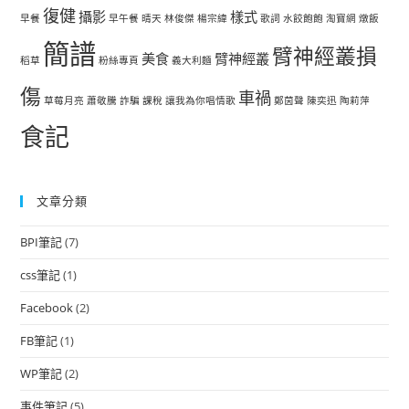
復健
攝影
樣式
早餐
早午餐
晴天
林俊傑
楊宗緯
歌詞
水餃飽飽
淘寶網
燉飯
簡譜
臂神經叢損
美食
臂神經叢
稻草
粉絲專頁
義大利麵
傷
車禍
草莓月亮
蕭敬騰
詐騙
課稅
讓我為你唱情歌
鄭茵聲
陳奕迅
陶莉萍
食記
文章分類
BPI筆記
(7)
css筆記
(1)
Facebook
(2)
FB筆記
(1)
WP筆記
(2)
事件筆記
(5)