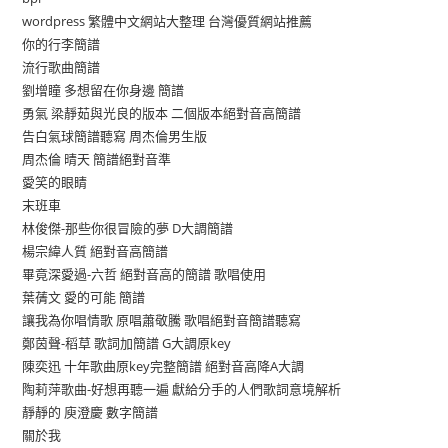
wordpress 繁體中文網站大整理 台灣優質網站推薦
你的行李簡譜
流行歌曲簡譜
劉增瞳 多想留在你身邊 簡譜
勇氣 梁靜茹與光良的版本 二個版本絕對音高簡譜
告白氣球簡譜聽寫 周杰倫男生版
周杰倫 晴天 簡譜絕對音準
愛笑的眼睛
末班車
林俊傑-那些你很冒險的夢 D大調簡譜
楊宗緯人質 絕對音高簡譜
畢竟深愛過-六哲 絕對音高的簡譜 歌唱使用
葉蒨文 愛的可能 簡譜
讓我為你唱情歌 原唱蕭敬騰 歌唱絕對音簡譜聽寫
鄭茵聲-稻草 歌詞加簡譜 G大調原key
陳奕迅 十年歌曲原key完整簡譜 絕對音高降A大調
陶莉萍歌曲-好想再聽一遍 獻給分手的人們歌詞意境解析
靜靜的 庾澄慶 數字簡譜
關於我