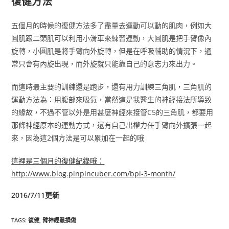
復健方法
五個月的時候的復健方法多了盡量去運動可以動的肌肉，例如大
圓肌跟二頭肌可以利用小滑車來練習運動，大圓肌是把手臂像內
旋轉，小圓肌是將手臂向外旋轉，但是在呼吸輔助的情況下，通
常只會有內旋出現，而外旋就只能靠自己的意志力來出力。
而這時最主要的訓練還是跑步，還有用力訓練三角肌，三角肌的
運動方法為：用腹部來吸氣，當然這是我醫生的神經接法所導致
的緣故，不過不管以外是用甚麼神經來接管C5的三角肌，都要用
那條神經原本的運動方式，還有自己出權力任手臂向外擴張一起
來，因為這2個方法是可以累加在一起的哦
這裡是三個月的復健紀錄哦：
http://www.blog.pinpincuber.com/bpi-3-month/
2016/7/11更新
TAGS
:
復健
,
臂神經叢損傷