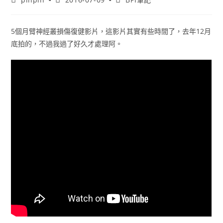
author:
published:
category:
5個月臂神經叢損傷復健影片，這影片其實有些時間了，去年12月
底拍的，不過我過了好久才處理阿。