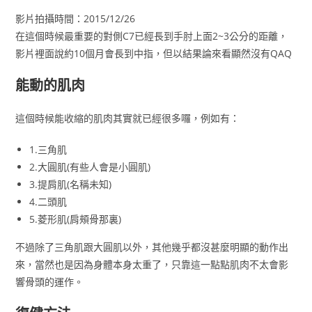
影片拍攝時間：2015/12/26
在這個時候最重要的對側C7已經長到手肘上面2~3公分的距離，
影片裡面說約10個月會長到中指，但以結果論來看顯然沒有QAQ
能動的肌肉
這個時候能收縮的肌肉其實就已經很多囉，例如有：
1.三角肌
2.大圓肌(有些人會是小圓肌)
3.提肩肌(名稱未知)
4.二頭肌
5.菱形肌(肩頰骨那裏)
不過除了三角肌跟大圓肌以外，其他幾乎都沒甚麼明顯的動作出
來，當然也是因為身體本身太重了，只靠這一點點肌肉不太會影
響骨頭的運作。