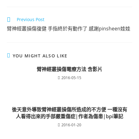
Read
Previous Post
more
臂神經叢損傷復健 手指終於有動作了 感謝pinsheen娃娃
articles
YOU MIGHT ALSO LIKE
臂神經叢損傷電療方法 含影片
2016-05-15
後天意外導致臂神經叢損傷所造成的不方便 一種沒有
人看得出來的手部嚴重傷症|作者為傷患|bpi筆記
2016-01-20