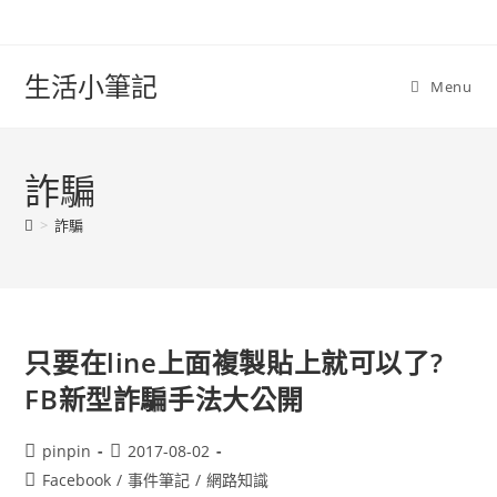
Skip
to
content
生活小筆記
Menu
詐騙
>
詐騙
只要在line上面複製貼上就可以了?
FB新型詐騙手法大公開
Post
Post
pinpin
2017-08-02
author:
published:
Post
Facebook
/
事件筆記
/
網路知識