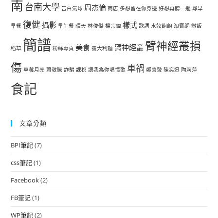
南
台南大學
周杰倫
告白氣球
商店
多想留在你身邊
好想再聽一遍
尋早
復健
攝影
樣式
早餐
早午餐
晴天
林俊傑
楊宗緯
歌詞
水餃飽飽
淘寶網
燉飯
簡譜
臂神經叢損
美食
臂神經叢
稻草
粉絲專頁
義大利麵
傷
車禍
草莓月亮
蕭敬騰
詐騙
課稅
讓我為你唱情歌
鄭茵聲
陳奕迅
陶莉萍
食記
文章分類
BPI筆記
(7)
css筆記
(1)
Facebook
(2)
FB筆記
(1)
WP筆記
(2)