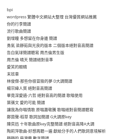
bpi
wordpress 繁體中文網站大整理 台灣優質網站推薦
你的行李簡譜
流行歌曲簡譜
劉增瞳 多想留在你身邊 簡譜
勇氣 梁靜茹與光良的版本 二個版本絕對音高簡譜
告白氣球簡譜聽寫 周杰倫男生版
周杰倫 晴天 簡譜絕對音準
愛笑的眼睛
末班車
林俊傑-那些你很冒險的夢 D大調簡譜
楊宗緯人質 絕對音高簡譜
畢竟深愛過-六哲 絕對音高的簡譜 歌唱使用
葉蒨文 愛的可能 簡譜
讓我為你唱情歌 原唱蕭敬騰 歌唱絕對音簡譜聽寫
鄭茵聲-稻草 歌詞加簡譜 G大調原key
陳奕迅 十年歌曲原key完整簡譜 絕對音高降A大調
陶莉萍歌曲-好想再聽一遍 獻給分手的人們歌詞意境解析
靜靜的 庾澄慶 數字簡譜