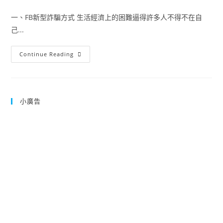
category:
一、FB新型詐騙方式 生活經濟上的困難逼得許多人不得不在自
己...
只
Continue Reading
要
在
Line
上
面
複
小廣告
製
貼
上
就
可
以
了?
FB
新
型
詐
騙
手
法
大
公
開