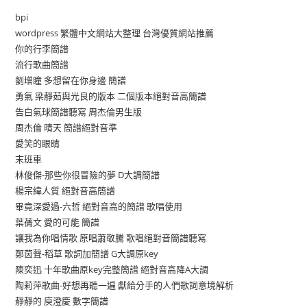
bpi
wordpress 繁體中文網站大整理 台灣優質網站推薦
你的行李簡譜
流行歌曲簡譜
劉增瞳 多想留在你身邊 簡譜
勇氣 梁靜茹與光良的版本 二個版本絕對音高簡譜
告白氣球簡譜聽寫 周杰倫男生版
周杰倫 晴天 簡譜絕對音準
愛笑的眼睛
末班車
林俊傑-那些你很冒險的夢 D大調簡譜
楊宗緯人質 絕對音高簡譜
畢竟深愛過-六哲 絕對音高的簡譜 歌唱使用
葉蒨文 愛的可能 簡譜
讓我為你唱情歌 原唱蕭敬騰 歌唱絕對音簡譜聽寫
鄭茵聲-稻草 歌詞加簡譜 G大調原key
陳奕迅 十年歌曲原key完整簡譜 絕對音高降A大調
陶莉萍歌曲-好想再聽一遍 獻給分手的人們歌詞意境解析
靜靜的 庾澄慶 數字簡譜