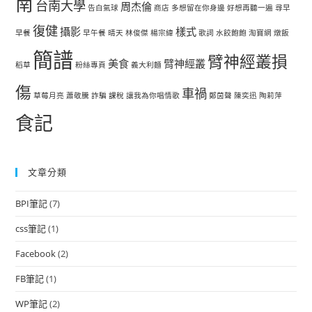
南
台南大學
周杰倫
告白氣球
商店
多想留在你身邊
好想再聽一遍
尋早
復健
攝影
樣式
早餐
早午餐
晴天
林俊傑
楊宗緯
歌詞
水餃飽飽
淘寶網
燉飯
簡譜
臂神經叢損
美食
臂神經叢
稻草
粉絲專頁
義大利麵
傷
車禍
草莓月亮
蕭敬騰
詐騙
課稅
讓我為你唱情歌
鄭茵聲
陳奕迅
陶莉萍
食記
文章分類
BPI筆記
(7)
css筆記
(1)
Facebook
(2)
FB筆記
(1)
WP筆記
(2)