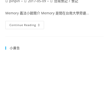
Post
Post
Post
pinpin
2017-05-09
台南食記
/
食記
author:
published:
category:
Memory 義法小館簡介 Memory 是間在台南大學旁邊...
Memory
Continue Reading
義
法
小
館
台
南
小廣告
市
中
西
區
義
大
利
麵
燉
飯
食
記
85
分