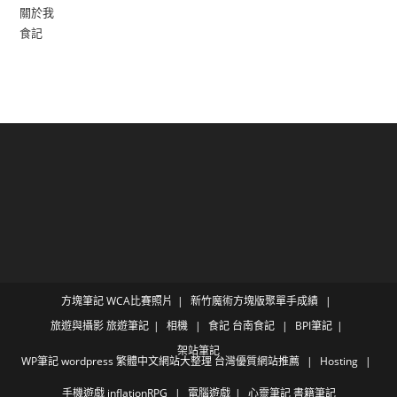
關於我
食記
方塊筆記
WCA比賽照片
新竹魔術方塊版聚單手成績
旅遊與攝影
旅遊筆記
相機
食記
台南食記
BPI筆記
架站筆記
WP筆記
wordpress 繁體中文網站大整理 台灣優質網站推薦
Hosting
手機遊戲
inflationRPG
電腦遊戲
心靈筆記
書籍筆記