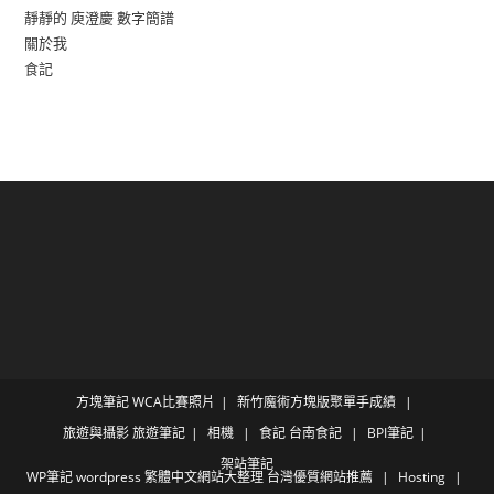
靜靜的 庾澄慶 數字簡譜
關於我
食記
方塊筆記
WCA比賽照片
新竹魔術方塊版聚單手成績
旅遊與攝影
旅遊筆記
相機
食記
台南食記
BPI筆記
架站筆記
WP筆記
wordpress 繁體中文網站大整理 台灣優質網站推薦
Hosting