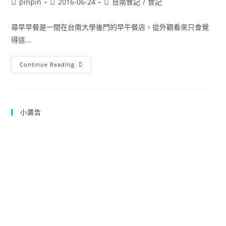
Post
Post
Post
pinpin
2016-06-24
台南食記
/
食記
author:
published:
category:
尋早早餐是一間在台南大學後門的早午餐店，從外觀看來只會覺
得這...
尋
Continue Reading
早
早
餐
台
南
市
小廣告
中
西
區
早
午
餐
食
記
靠
近
台
南
大
學
86
分