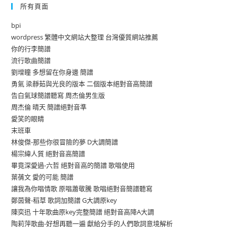
所有頁面
bpi
wordpress 繁體中文網站大整理 台灣優質網站推薦
你的行李簡譜
流行歌曲簡譜
劉增瞳 多想留在你身邊 簡譜
勇氣 梁靜茹與光良的版本 二個版本絕對音高簡譜
告白氣球簡譜聽寫 周杰倫男生版
周杰倫 晴天 簡譜絕對音準
愛笑的眼睛
末班車
林俊傑-那些你很冒險的夢 D大調簡譜
楊宗緯人質 絕對音高簡譜
畢竟深愛過-六哲 絕對音高的簡譜 歌唱使用
葉蒨文 愛的可能 簡譜
讓我為你唱情歌 原唱蕭敬騰 歌唱絕對音簡譜聽寫
鄭茵聲-稻草 歌詞加簡譜 G大調原key
陳奕迅 十年歌曲原key完整簡譜 絕對音高降A大調
陶莉萍歌曲-好想再聽一遍 獻給分手的人們歌詞意境解析