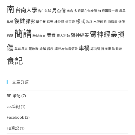
南
台南大學
周杰倫
告白氣球
商店
多想留在你身邊
好想再聽一遍
尋早
復健
攝影
樣式
早餐
早午餐
晴天
林俊傑
楊宗緯
歌詞
水餃飽飽
淘寶網
燉飯
簡譜
臂神經叢損
美食
臂神經叢
稻草
粉絲專頁
義大利麵
傷
車禍
草莓月亮
蕭敬騰
詐騙
課稅
讓我為你唱情歌
鄭茵聲
陳奕迅
陶莉萍
食記
文章分類
BPI筆記
(7)
css筆記
(1)
Facebook
(2)
FB筆記
(1)