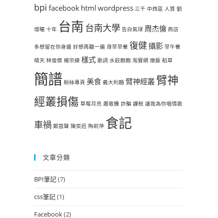
bpi
facebook
html
wordpress
三千
中西區
人質
劉
台南
台南大學
周杰倫
增瞳
十年
告白氣球
商店
復健
攝影
多想留在你身邊
好想再聽一遍
尋早早餐
早午餐
樣式
晴天
林俊傑
楊宗緯
歌詞
水餃飽飽
淘寶網
燉飯
稻草
簡譜
臂神
美食
臂神經叢
粉絲專頁
義大利麵
經叢損傷
草莓月亮
蕭敬騰
詐騙
課稅
讓我為你唱情歌
食記
車禍
鄭茵聲
陳奕迅
陶莉萍
文章分類
BPI筆記
(7)
css筆記
(1)
Facebook
(2)