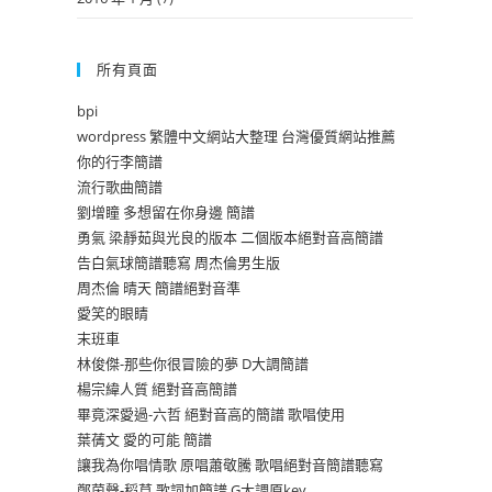
所有頁面
bpi
wordpress 繁體中文網站大整理 台灣優質網站推薦
你的行李簡譜
流行歌曲簡譜
劉增瞳 多想留在你身邊 簡譜
勇氣 梁靜茹與光良的版本 二個版本絕對音高簡譜
告白氣球簡譜聽寫 周杰倫男生版
周杰倫 晴天 簡譜絕對音準
愛笑的眼睛
末班車
林俊傑-那些你很冒險的夢 D大調簡譜
楊宗緯人質 絕對音高簡譜
畢竟深愛過-六哲 絕對音高的簡譜 歌唱使用
葉蒨文 愛的可能 簡譜
讓我為你唱情歌 原唱蕭敬騰 歌唱絕對音簡譜聽寫
鄭茵聲-稻草 歌詞加簡譜 G大調原key