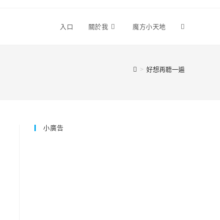
Toggle
入口
關於我
魔方小天地
website
>
好想再聽一遍
search
小廣告