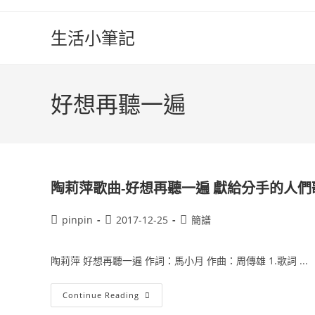
Skip
to
生活小筆記
content
好想再聽一遍
陶莉萍歌曲-好想再聽一遍 獻給分手的人
Post
Post
Post
pinpin
2017-12-25
簡譜
author:
published:
category:
陶莉萍 好想再聽一遍 作詞：馬小月 作曲：周傳雄 1.歌詞 ...
陶
Continue Reading
莉
萍