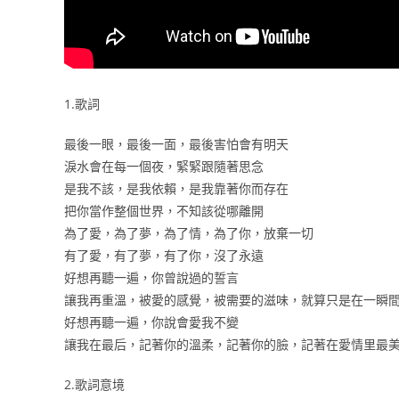
1.歌詞
最後一眼，最後一面，最後害怕會有明天
淚水會在每一個夜，緊緊跟隨著思念
是我不該，是我依賴，是我靠著你而存在
把你當作整個世界，不知該從哪離開
為了愛，為了夢，為了情，為了你，放棄一切
有了愛，有了夢，有了你，沒了永遠
好想再聽一遍，你曾說過的誓言
讓我再重溫，被愛的感覺，被需要的滋味，就算只是在一瞬
好想再聽一遍，你說會愛我不變
讓我在最后，記著你的溫柔，記著你的臉，記著在愛情里最
2.歌詞意境