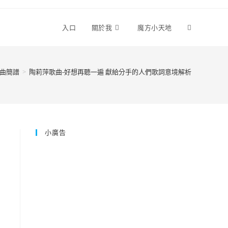
Toggle
入口
關於我
魔方小天地
website
曲簡譜
>
陶莉萍歌曲-好想再聽一遍 獻給分手的人們歌詞意境解析
search
小廣告