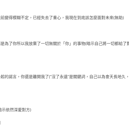
前變得模糊不定，已經失去了重心，我現在到底該怎麼面對未來(無助)
是為了你所以我放棄了一切無關於「你」的事物(暗示自己將一切都給了
起的諾言，你還是離開我了(“沒了永遠”是關鍵詞，自己以為會天長地久
暗示依然深愛對方)
間