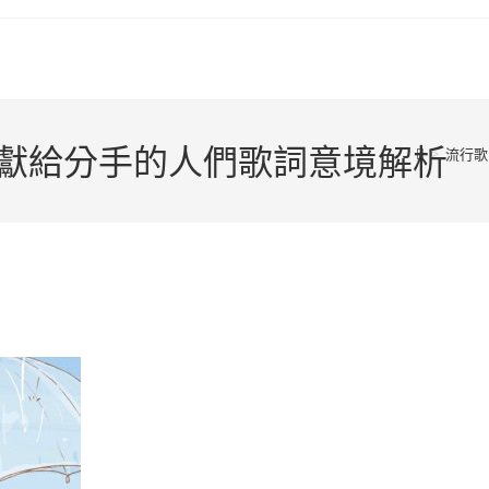
 獻給分手的人們歌詞意境解析
>
流行歌