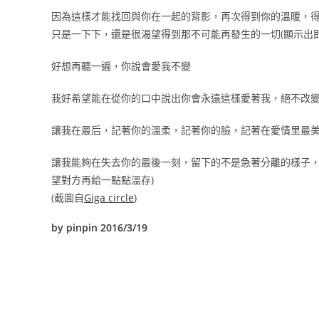
因為這樣才能找回與你在一起的背影，再次得到你的溫暖，
只是一下下，還是很渴望得到那不可能再發生的一切(顯示出
好想再聽一遍，你說會愛我不變
我好希望能在從你的口中說出你會永遠這樣愛著我，絕不改變
讓我在最后，記著你的溫柔，記著你的臉，記著在愛情里最
讓我能夠在失去你的最後一刻，留下的不是急著分離的樣子，
望對方再給一點點溫存)
(截圖自
Giga circle
)
by pinpin 2016/3/19