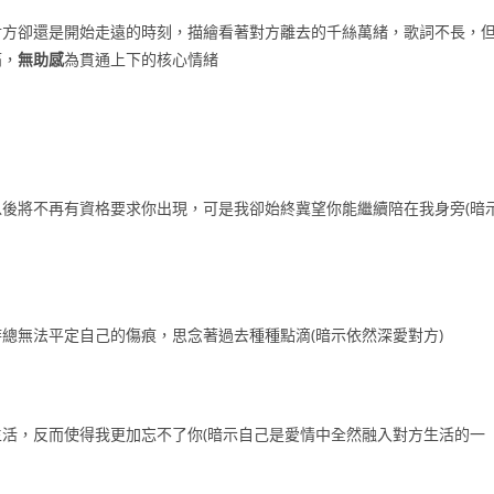
對方卻還是開始走遠的時刻，描繪看著對方離去的千絲萬緒，歌詞不長，
痛，
無助感
為貫通上下的核心情緒
後將不再有資格要求你出現，可是我卻始終冀望你能繼續陪在我身旁(暗
總無法平定自己的傷痕，思念著過去種種點滴(暗示依然深愛對方)
活，反而使得我更加忘不了你(暗示自己是愛情中全然融入對方生活的一