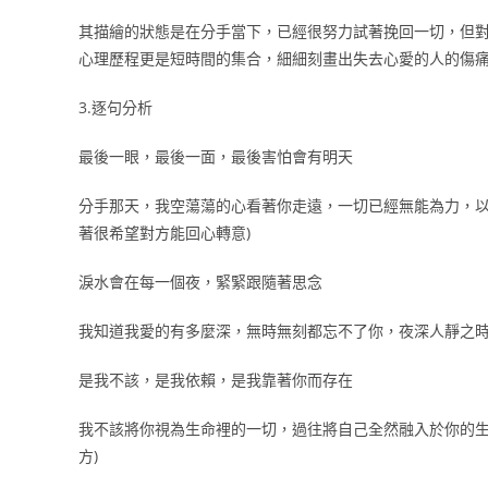
其描繪的狀態是在分手當下，已經很努力試著挽回一切，但
心理歷程更是短時間的集合，細細刻畫出失去心愛的人的傷
3.逐句分析
最後一眼，最後一面，最後害怕會有明天
分手那天，我空蕩蕩的心看著你走遠，一切已經無能為力，以
著很希望對方能回心轉意)
淚水會在每一個夜，緊緊跟隨著思念
我知道我愛的有多麼深，無時無刻都忘不了你，夜深人靜之時
是我不該，是我依賴，是我靠著你而存在
我不該將你視為生命裡的一切，過往將自己全然融入於你的生
方)