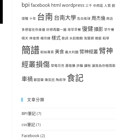
bpi
facebook
html
wordpress
三千
中西區
人質
劉
台南
台南大學
周杰倫
增瞳
十年
告白氣球
商店
復健
攝影
多想留在你身邊
好想再聽一遍
尋早早餐
早午餐
樣式
晴天
林俊傑
楊宗緯
歌詞
水餃飽飽
淘寶網
燉飯
稻草
簡譜
臂神
美食
臂神經叢
粉絲專頁
義大利麵
經叢損傷
草莓月亮
蕭敬騰
詐騙
課稅
讓我為你唱情歌
食記
車禍
鄭茵聲
陳奕迅
陶莉萍
文章分類
BPI筆記
(7)
css筆記
(1)
Facebook
(2)