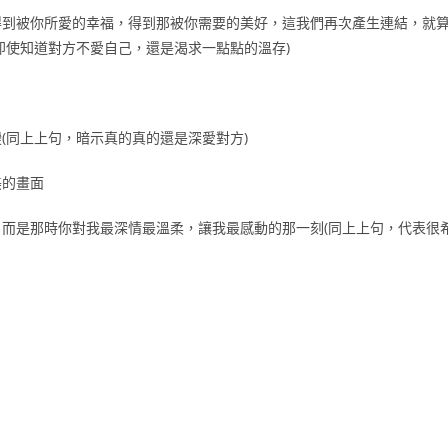
得到被你所愛的幸福，得到那被你需要的美好，這我們再次產生連結，就
即使知道對方不愛自己，還是渴求一點點的溫存)
(同上上句，暗示真的真的還是深愛對方)
美的畫面
而是那時你對我最深情最溫柔，讓我最感動的那一刻(同上上句，代表很