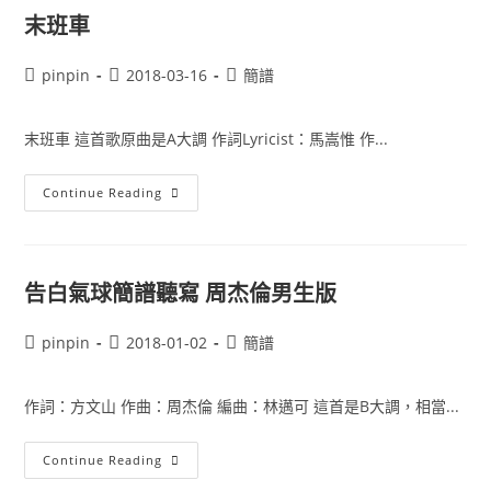
歌
詞
末班車
加
簡
譜
Post
Post
Post
pinpin
2018-03-16
簡譜
G
大
author:
published:
category:
調
原
末班車 這首歌原曲是A大調 作詞Lyricist：馬嵩惟 作...
Key
末
Continue Reading
班
車
告白氣球簡譜聽寫 周杰倫男生版
Post
Post
Post
pinpin
2018-01-02
簡譜
author:
published:
category:
作詞：方文山 作曲：周杰倫 編曲：林邁可 這首是B大調，相當...
告
Continue Reading
白
氣