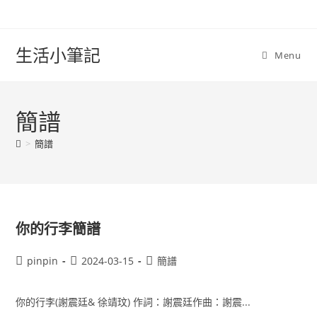
Skip
to
content
生活小筆記
Menu
簡譜
>
簡譜
你的行李簡譜
Post
Post
Post
pinpin
2024-03-15
簡譜
author:
published:
category:
你的行李(謝震廷& 徐靖玟) 作詞：謝震廷作曲：謝震...