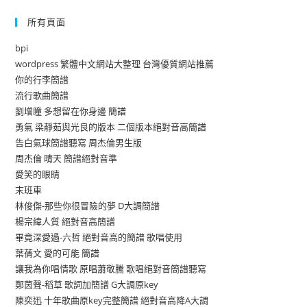
所有頁面
bpi
wordpress 繁體中文網站大整理 台灣優質網站推薦
你的行李簡譜
流行歌曲簡譜
劉增瞳 多想留在你身邊 簡譜
勇氣 梁靜茹與光良的版本 二個版本絕對音高簡譜
告白氣球簡譜聽寫 周杰倫男生版
周杰倫 晴天 簡譜絕對音準
愛笑的眼睛
末班車
林俊傑-那些你很冒險的夢 D大調簡譜
楊宗緯人質 絕對音高簡譜
畢竟深愛過-六哲 絕對音高的簡譜 歌唱使用
葉蒨文 愛的可能 簡譜
讓我為你唱情歌 原唱蕭敬騰 歌唱絕對音簡譜聽寫
鄭茵聲-稻草 歌詞加簡譜 G大調原key
陳奕迅 十年歌曲原key完整簡譜 絕對音高降A大調