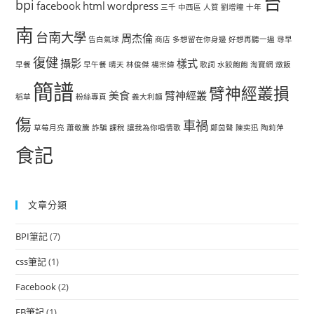
台
bpi
facebook
html
wordpress
三千
中西區
人質
劉增瞳
十年
南
台南大學
周杰倫
告白氣球
商店
多想留在你身邊
好想再聽一遍
尋早
復健
攝影
樣式
早餐
早午餐
晴天
林俊傑
楊宗緯
歌詞
水餃飽飽
淘寶網
燉飯
簡譜
臂神經叢損
美食
臂神經叢
稻草
粉絲專頁
義大利麵
傷
車禍
草莓月亮
蕭敬騰
詐騙
課稅
讓我為你唱情歌
鄭茵聲
陳奕迅
陶莉萍
食記
文章分類
BPI筆記
(7)
css筆記
(1)
Facebook
(2)
FB筆記
(1)