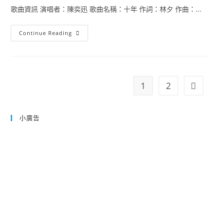
的
歌曲資訊 演唱者：陳奕迅 歌曲名稱：十年 作詞：林夕 作曲：...
人
們
歌
詞
陳
Continue Reading
意
奕
境
迅
解
十
析
年
歌
曲
原
1
2
Go to t
Key
完
整
簡
譜
小廣告
絕
對
音
高
降
A
大
調