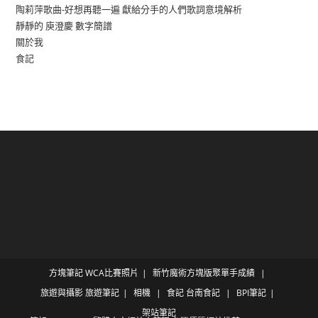
陶莉萍歌曲-好想再聽一遍 獻給分手的人們歌詞意境解析
靜靜的 庾澄慶 數字簡譜
關於我
食記
方塊筆記
WCA比賽照片
新竹魔術方塊版聚單手成績
旅遊與攝影
旅遊筆記
相機
食記
台南食記
BPI筆記
架站筆記