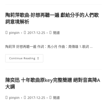
球
簡
譜
聽
陶莉萍歌曲-好想再聽一遍 獻給分手的人們歌
寫
周
詞意境解析
杰
倫
男
Post
Post
Post
pinpin
2017-12-25
簡譜
生
版
author:
published:
category:
陶莉萍 好想再聽一遍 作詞：馬小月 作曲：周傳雄 1.歌詞 ...
陶
Continue Reading
莉
萍
歌
曲-
好
想
陳奕迅 十年歌曲原key完整簡譜 絕對音高降A
再
聽
大調
一
遍
獻
Post
Post
Post
pinpin
2017-12-25
簡譜
給
分
author:
published:
category:
手