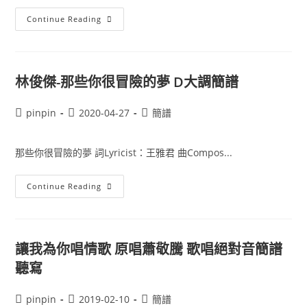
你
Continue Reading
的
行
李
簡
譜
林俊傑-那些你很冒險的夢 D大調簡譜
Post
Post
Post
pinpin
2020-04-27
簡譜
author:
published:
category:
那些你很冒險的夢 詞Lyricist：王雅君 曲Compos...
林
Continue Reading
俊
傑-
那
些
你
很
讓我為你唱情歌 原唱蕭敬騰 歌唱絕對音簡譜
冒
險
聽寫
的
夢
D
Post
Post
Post
pinpin
2019-02-10
簡譜
大