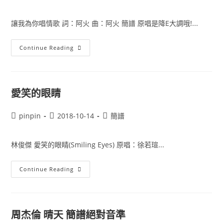
調
author:
published:
category:
簡
譜
讓我為你唱情歌 詞：阿火 曲：阿火 簡譜 原唱是降E大調哦!...
讓
Continue Reading
我
為
你
唱
情
歌
愛笑的眼睛
原
唱
蕭
Post
Post
Post
pinpin
2018-10-14
簡譜
敬
騰
author:
published:
category:
歌
唱
林俊傑 愛笑的眼睛(Smiling Eyes) 原唱：徐若瑄...
絕
對
音
簡
愛
Continue Reading
譜
笑
聽
的
寫
眼
睛
周杰倫 晴天 簡譜絕對音準