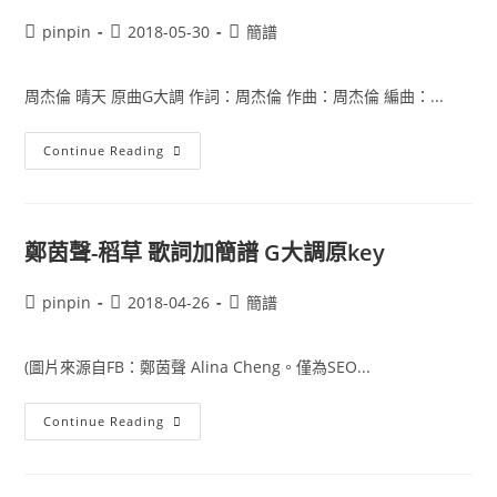
Post
Post
Post
pinpin
2018-05-30
簡譜
author:
published:
category:
周杰倫 晴天 原曲G大調 作詞：周杰倫 作曲：周杰倫 編曲：...
周
Continue Reading
杰
倫
晴
天
簡
譜
鄭茵聲-稻草 歌詞加簡譜 G大調原key
絕
對
音
Post
Post
Post
pinpin
2018-04-26
簡譜
準
author:
published:
category:
(圖片來源自FB：鄭茵聲 Alina Cheng。僅為SEO...
鄭
Continue Reading
茵
聲-
稻
草